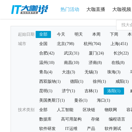
热门活动
大咖直播
大咖视频
起始日期
全部
今天
明天
本周
下周
本
城市
全国
北京(798)
杭州(704)
上海(451)
合肥(42)
武汉(31)
厦门(24)
长沙(22)
温州(10)
南昌(10)
济南(8)
在线(8)
青岛(4)
大连(3)
无锡(3)
珠海(3)
西双版纳(1)
德阳(1)
徐州(1)
咸阳(1)
昆明(1)
济宁(1)
吉林(1)
洛阳(1)
美国奥斯汀(1)
曼谷(1)
海口(1)
技术类别
全部
人工智能
区块链
物联网
容
数据库
高可用架构
存储
编程语言
软件研发
IT运维
产品
软件测试