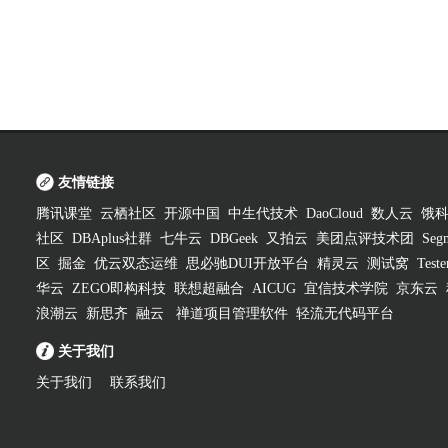
友情链接
腾讯课堂
云栖社区
开源中国
中生代技术
DaoCloud
数人云
饿
社区
DBAplus社群
七牛云
DBGeek
又拍云
美团点评技术团
Segm
区
掘金
优云双态运维
思必驰DUI开放平台
精灵云
测试窝
Test
华云
ZEGO即构科技
联想超融合
AICUG
宜信技术学院
京东云
浪潮云
新思齐
融云
禅道项目管理软件
轻流无代码平台
关于我们
关于我们
联系我们