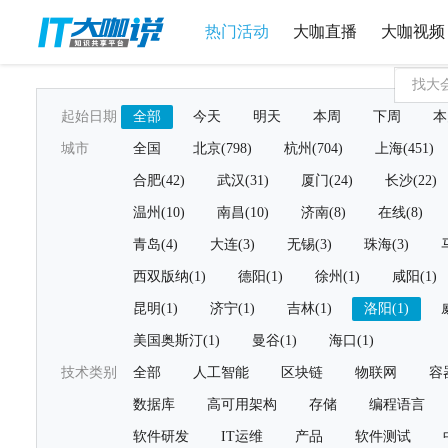
热门活动
大咖直播
大咖视频
起始日期
全部
今天
明天
本周
下周
本
城市
全国
北京(798)
杭州(704)
上海(451)
合肥(42)
武汉(31)
厦门(24)
长沙(22)
温州(10)
南昌(10)
济南(8)
在线(8)
青岛(4)
大连(3)
无锡(3)
珠海(3)
西双版纳(1)
德阳(1)
徐州(1)
咸阳(1)
昆明(1)
济宁(1)
吉林(1)
洛阳(1)
美国奥斯汀(1)
曼谷(1)
海口(1)
技术类别
全部
人工智能
区块链
物联网
容
数据库
高可用架构
存储
编程语言
软件研发
IT运维
产品
软件测试