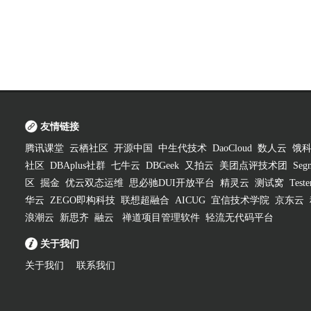
友情链接
腾讯课堂
云栖社区
开源中国
中生代技术
DaoCloud
数人云
饿
社区
DBAplus社群
七牛云
DBGeek
又拍云
美团点评技术团
Segm
区
掘金
优云双态运维
思必驰DUI开放平台
精灵云
测试窝
Test
华云
ZEGO即构科技
联想超融合
AICUG
宜信技术学院
京东云
浪潮云
新思齐
融云
禅道项目管理软件
轻流无代码平台
关于我们
关于我们
联系我们