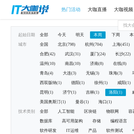
热门活动
大咖直播
大咖视频
起始日期
全部
今天
明天
本周
下周
本
城市
全国
北京(798)
杭州(704)
上海(451)
合肥(42)
武汉(31)
厦门(24)
长沙(22)
温州(10)
南昌(10)
济南(8)
在线(8)
青岛(4)
大连(3)
无锡(3)
珠海(3)
西双版纳(1)
德阳(1)
徐州(1)
咸阳(1)
昆明(1)
济宁(1)
吉林(1)
洛阳(1)
美国奥斯汀(1)
曼谷(1)
海口(1)
技术类别
全部
人工智能
区块链
物联网
容
数据库
高可用架构
存储
编程语言
软件研发
IT运维
产品
软件测试