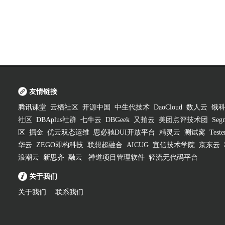
友情链接
腾讯课堂
云栖社区
开源中国
中生代技术
DaoCloud
数人云
饿
社区
DBAplus社群
七牛云
DBGeek
又拍云
美团点评技术团
Segm
区
掘金
优云双态运维
思必驰DUI开放平台
精灵云
测试窝
Test
华云
ZEGO即构科技
联想超融合
AICUG
宜信技术学院
京东云
浪潮云
新思齐
融云
禅道项目管理软件
轻流无代码平台
关于我们
关于我们
联系我们