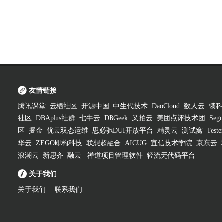
友情链接
腾讯课堂
云栖社区
开源中国
中生代技术
DaoCloud
数人云
饿
社区
DBAplus社群
七牛云
DBGeek
又拍云
美团点评技术团
Segm
区
掘金
优云双态运维
思必驰DUI开放平台
精灵云
测试窝
Test
华云
ZEGO即构科技
联想超融合
AICUG
宜信技术学院
京东云
浪潮云
新思齐
融云
禅道项目管理软件
轻流无代码平台
关于我们
关于我们
联系我们