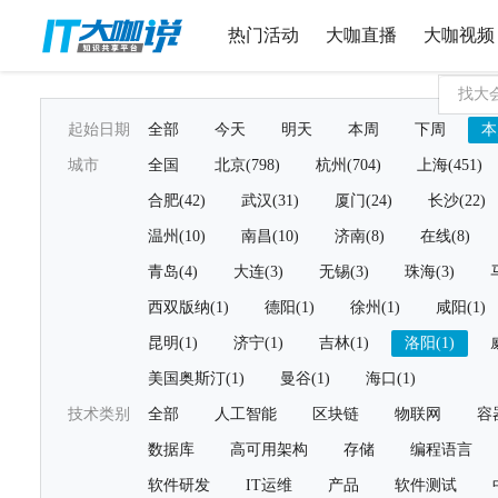
热门活动
大咖直播
大咖视频
起始日期
全部
今天
明天
本周
下周
本
城市
全国
北京(798)
杭州(704)
上海(451)
合肥(42)
武汉(31)
厦门(24)
长沙(22)
温州(10)
南昌(10)
济南(8)
在线(8)
青岛(4)
大连(3)
无锡(3)
珠海(3)
西双版纳(1)
德阳(1)
徐州(1)
咸阳(1)
昆明(1)
济宁(1)
吉林(1)
洛阳(1)
美国奥斯汀(1)
曼谷(1)
海口(1)
技术类别
全部
人工智能
区块链
物联网
容
数据库
高可用架构
存储
编程语言
软件研发
IT运维
产品
软件测试