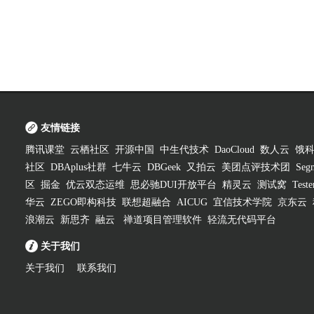
友情链接
腾讯课堂
云栖社区
开源中国
中生代技术
DaoCloud
数人云
饿
社区
DBAplus社群
七牛云
DBGeek
又拍云
美团点评技术团
Segm
区
掘金
优云双态运维
思必驰DUI开放平台
精灵云
测试窝
Test
华云
ZEGO即构科技
联想超融合
AICUG
宜信技术学院
京东云
浪潮云
新思齐
融云
禅道项目管理软件
轻流无代码平台
关于我们
关于我们
联系我们