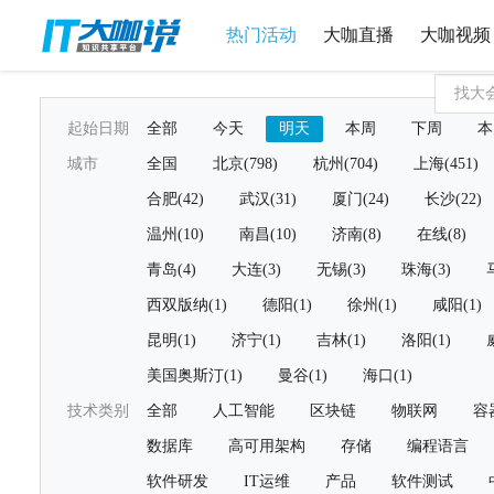
热门活动
大咖直播
大咖视频
起始日期
全部
今天
明天
本周
下周
本
城市
全国
北京(798)
杭州(704)
上海(451)
合肥(42)
武汉(31)
厦门(24)
长沙(22)
温州(10)
南昌(10)
济南(8)
在线(8)
青岛(4)
大连(3)
无锡(3)
珠海(3)
西双版纳(1)
德阳(1)
徐州(1)
咸阳(1)
昆明(1)
济宁(1)
吉林(1)
洛阳(1)
美国奥斯汀(1)
曼谷(1)
海口(1)
技术类别
全部
人工智能
区块链
物联网
容
数据库
高可用架构
存储
编程语言
软件研发
IT运维
产品
软件测试