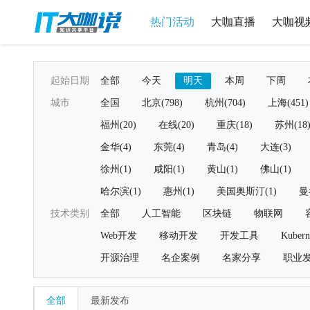
热门活动
大咖直播
大咖视
起始日期
全部
今天
明天
本周
下周
城市
全国
北京(798)
杭州(704)
上海(451)
福州(20)
在线(20)
重庆(18)
苏州(18
金华(4)
东莞(4)
青岛(4)
大连(3)
徐州(1)
咸阳(1)
黄山(1)
佛山(1)
哈尔滨(1)
惠州(1)
美国奥斯汀(1)
曼
技术类别
全部
人工智能
区块链
物联网
Web开发
移动开发
开发工具
Kubern
开源治理
名企案例
名家分享
职业
全部
最新发布