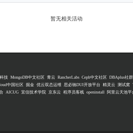
暂无相关活动
科技
MongoDB中文社区
青云
RancherLabs
Ceph中文社区
DBAplus社群
 Cloud中国社区
掘金
优云双态运维
思必驰DUI开放平台
精灵云
测试窝
合
AICUG
宜信技术学院
京东云
程序员客栈
openinstall
阿里云天池平