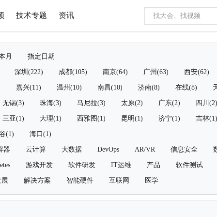
频
技术专题
资讯
本月
指定日期
深圳(222)
成都(105)
南京(64)
广州(63)
西安(62)
)
嘉兴(11)
温州(10)
南昌(10)
济南(8)
在线(8)
天
无锡(3)
珠海(3)
马尼拉(3)
太原(2)
广东(2)
四川(2
三亚(1)
大理(1)
西雅图(1)
昆明(1)
济宁(1)
吉林(1
谷(1)
海口(1)
容器
云计算
大数据
DevOps
AR/VR
信息安全
etes
游戏开发
软件研发
IT运维
产品
软件测试
发展
解决方案
智能硬件
互联网
医学