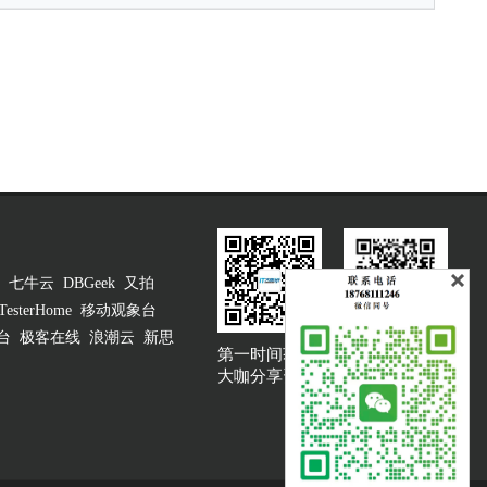
七牛云
DBGeek
又拍
TesterHome
移动观象台
台
极客在线
浪潮云
新思
第一时间获取
大咖说吐槽客服
大咖分享资讯