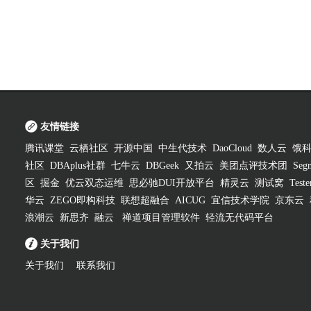
友情链接
腾讯课堂
云栖社区
开源中国
中生代技术
DaoCloud
数人云
饿
社区
DBAplus社群
七牛云
DBGeek
又拍云
美团点评技术团
Segm
区
掘金
优云双态运维
思必驰DUI开放平台
精灵云
测试窝
Test
华云
ZEGO即构科技
联想超融合
AICUG
宜信技术学院
京东云
浪潮云
新思齐
融云
禅道项目管理软件
轻流无代码平台
关于我们
关于我们
联系我们