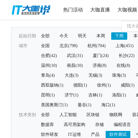
热门活动
大咖直播
大咖视频
起始日期
全部
今天
明天
本周
下周
本
城市
全国
北京(798)
杭州(704)
上海(451)
合肥(42)
武汉(31)
厦门(24)
长沙(22)
温州(10)
南昌(10)
济南(8)
在线(8)
青岛(4)
大连(3)
无锡(3)
珠海(3)
西双版纳(1)
德阳(1)
徐州(1)
咸阳(1)
昆明(1)
济宁(1)
吉林(1)
洛阳(1)
美国奥斯汀(1)
曼谷(1)
海口(1)
技术类别
全部
人工智能
区块链
物联网
容
数据库
高可用架构
存储
编程语言
软件研发
IT运维
产品
软件测试