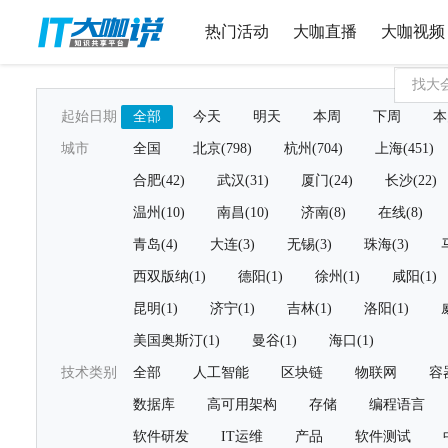
热门活动
大咖直播
大咖视频
起始日期
全部
今天
明天
本周
下周
本
城市
全国
北京(798)
杭州(704)
上海(451)
合肥(42)
武汉(31)
厦门(24)
长沙(22)
温州(10)
南昌(10)
济南(8)
在线(8)
青岛(4)
大连(3)
无锡(3)
珠海(3)
西双版纳(1)
德阳(1)
徐州(1)
咸阳(1)
昆明(1)
济宁(1)
吉林(1)
洛阳(1)
美国奥斯汀(1)
曼谷(1)
海口(1)
技术类别
全部
人工智能
区块链
物联网
容
数据库
高可用架构
存储
编程语言
软件研发
IT运维
产品
软件测试