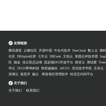
友情链接
腾讯课堂
云栖社区
开源中国
中生代技术
DaoCloud
数人云
饿
社区
DBAplus社群
七牛云
DBGeek
又拍云
美团点评技术团
Segm
区
掘金
优云双态运维
思必驰DUI开放平台
精灵云
测试窝
Test
华云
ZEGO即构科技
联想超融合
AICUG
宜信技术学院
京东云
浪潮云
新思齐
融云
禅道项目管理软件
轻流无代码平台
关于我们
关于我们
联系我们