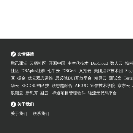
友情链接
腾讯课堂
云栖社区
开源中国
中生代技术
DaoCloud
数人云
饿
社区
DBAplus社群
七牛云
DBGeek
又拍云
美团点评技术团
Segm
区
掘金
优云双态运维
思必驰DUI开放平台
精灵云
测试窝
Test
华云
ZEGO即构科技
联想超融合
AICUG
宜信技术学院
京东云
浪潮云
新思齐
融云
禅道项目管理软件
轻流无代码平台
关于我们
关于我们
联系我们