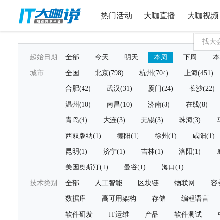
热门活动
大咖直播
大咖视频
起始日期
全部
今天
明天
本周
下周
本
城市
全国
北京(798)
杭州(704)
上海(451)
合肥(42)
武汉(31)
厦门(24)
长沙(22)
温州(10)
南昌(10)
济南(8)
在线(8)
青岛(4)
大连(3)
无锡(3)
珠海(3)
西双版纳(1)
德阳(1)
徐州(1)
咸阳(1)
昆明(1)
济宁(1)
吉林(1)
洛阳(1)
美国奥斯汀(1)
曼谷(1)
海口(1)
技术类别
全部
人工智能
区块链
物联网
容
数据库
高可用架构
存储
编程语言
软件研发
IT运维
产品
软件测试