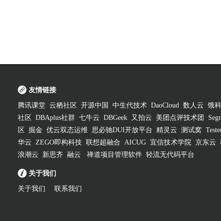
友情链接
腾讯课堂
云栖社区
开源中国
中生代技术
DaoCloud
数人云
饿
社区
DBAplus社群
七牛云
DBGeek
又拍云
美团点评技术团
Segm
区
掘金
优云双态运维
思必驰DUI开放平台
精灵云
测试窝
Test
华云
ZEGO即构科技
联想超融合
AICUG
宜信技术学院
京东云
浪潮云
新思齐
融云
禅道项目管理软件
轻流无代码平台
关于我们
关于我们
联系我们