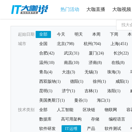
热门活动
大咖直播
大咖视频
起始日期
全部
今天
明天
本周
下周
本
城市
全国
北京(798)
杭州(704)
上海(451)
合肥(42)
武汉(31)
厦门(24)
长沙(22)
温州(10)
南昌(10)
济南(8)
在线(8)
青岛(4)
大连(3)
无锡(3)
珠海(3)
西双版纳(1)
德阳(1)
徐州(1)
咸阳(1)
昆明(1)
济宁(1)
吉林(1)
洛阳(1)
美国奥斯汀(1)
曼谷(1)
海口(1)
技术类别
全部
人工智能
区块链
物联网
容
数据库
高可用架构
存储
编程语言
软件研发
IT运维
产品
软件测试