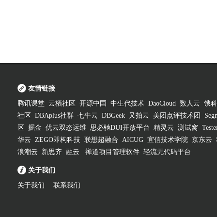
友情链接
腾讯课堂
云栖社区
开源中国
中生代技术
DaoCloud
数人云
饿
社区
DBAplus社群
七牛云
DBGeek
又拍云
美团点评技术团
Segm
区
掘金
优云双态运维
思必驰DUI开放平台
精灵云
测试窝
Test
华云
ZEGO即构科技
联想超融合
AICUG
宜信技术学院
京东云
浪潮云
新思齐
融云
禅道项目管理软件
轻流无代码平台
关于我们
关于我们
联系我们