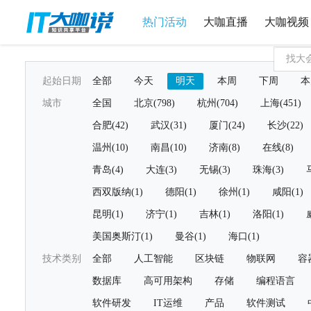
热门活动
大咖直播
大咖视频
起始日期
全部
今天
明天
本周
下周
本
城市
全国
北京(798)
杭州(704)
上海(451)
合肥(42)
武汉(31)
厦门(24)
长沙(22)
温州(10)
南昌(10)
济南(8)
在线(8)
青岛(4)
大连(3)
无锡(3)
珠海(3)
西双版纳(1)
德阳(1)
徐州(1)
咸阳(1)
昆明(1)
济宁(1)
吉林(1)
洛阳(1)
美国奥斯汀(1)
曼谷(1)
海口(1)
技术类别
全部
人工智能
区块链
物联网
容
数据库
高可用架构
存储
编程语言
软件研发
IT运维
产品
软件测试