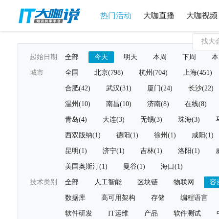
热门活动
大咖直播
大咖视频
起始日期
全部
今天
明天
本周
下周
本
城市
全国
北京(798)
杭州(704)
上海(451)
合肥(42)
武汉(31)
厦门(24)
长沙(22)
温州(10)
南昌(10)
济南(8)
在线(8)
青岛(4)
大连(3)
无锡(3)
珠海(3)
西双版纳(1)
德阳(1)
徐州(1)
咸阳(1)
昆明(1)
济宁(1)
吉林(1)
洛阳(1)
美国奥斯汀(1)
曼谷(1)
海口(1)
技术类别
全部
人工智能
区块链
物联网
容
数据库
高可用架构
存储
编程语言
软件研发
IT运维
产品
软件测试