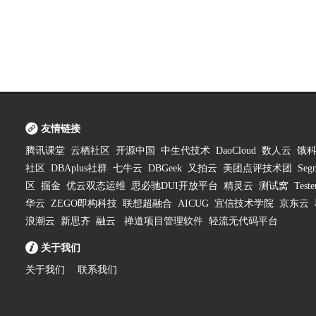
友情链接
腾讯课堂
云栖社区
开源中国
中生代技术
DaoCloud
数人云
饿
社区
DBAplus社群
七牛云
DBGeek
又拍云
美团点评技术团
Segm
区
掘金
优云双态运维
思必驰DUI开放平台
精灵云
测试窝
Test
华云
ZEGO即构科技
联想超融合
AICUG
宜信技术学院
京东云
浪潮云
新思齐
融云
禅道项目管理软件
轻流无代码平台
关于我们
关于我们
联系我们