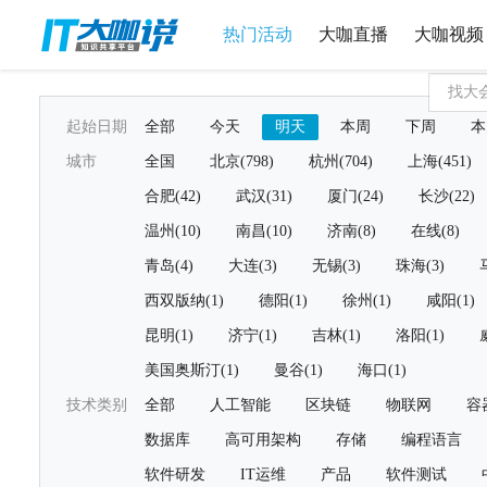
热门活动
大咖直播
大咖视频
起始日期
全部
今天
明天
本周
下周
本
城市
全国
北京(798)
杭州(704)
上海(451)
合肥(42)
武汉(31)
厦门(24)
长沙(22)
温州(10)
南昌(10)
济南(8)
在线(8)
青岛(4)
大连(3)
无锡(3)
珠海(3)
西双版纳(1)
德阳(1)
徐州(1)
咸阳(1)
昆明(1)
济宁(1)
吉林(1)
洛阳(1)
美国奥斯汀(1)
曼谷(1)
海口(1)
技术类别
全部
人工智能
区块链
物联网
容
数据库
高可用架构
存储
编程语言
软件研发
IT运维
产品
软件测试