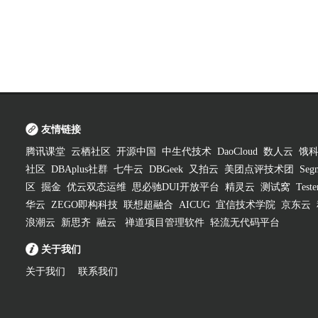
友情链接
腾讯课堂
云栖社区
开源中国
中生代技术
DaoCloud
数人云
饿
社区
DBAplus社群
七牛云
DBGeek
又拍云
美团点评技术团
Segm
区
掘金
优云双态运维
思必驰DUI开放平台
精灵云
测试窝
Test
华云
ZEGO即构科技
联想超融合
AICUG
宜信技术学院
京东云
浪潮云
新思齐
融云
禅道项目管理软件
轻流无代码平台
关于我们
关于我们
联系我们