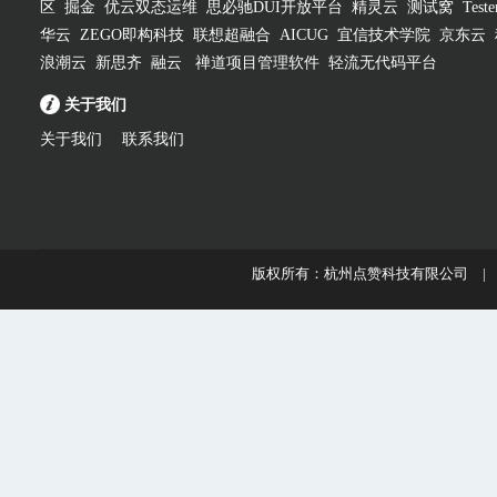
区
掘金
优云双态运维
思必驰DUI开放平台
精灵云
测试窝
Test
华云
ZEGO即构科技
联想超融合
AICUG
宜信技术学院
京东云
浪潮云
新思齐
融云
禅道项目管理软件
轻流无代码平台
关于我们
关于我们
联系我们
版权所有：杭州点赞科技有限公司 