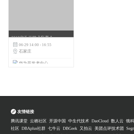
2018华为云技术私享会 · 玩转华为云大数据

06-29 14:00 - 16:55

石家庄
华为开发者中心
友情链接
腾讯课堂
云栖社区
开源中国
中生代技术
DaoCloud
数人云
饿
社区
DBAplus社群
七牛云
DBGeek
又拍云
美团点评技术团
Segm