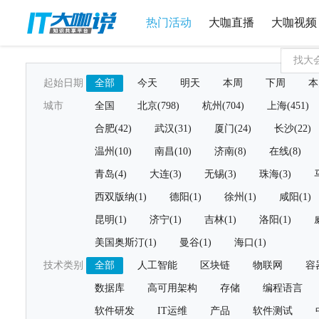
热门活动
大咖直播
大咖视频
起始日期
全部
今天
明天
本周
下周
本
城市
全国
北京(798)
杭州(704)
上海(451)
合肥(42)
武汉(31)
厦门(24)
长沙(22)
温州(10)
南昌(10)
济南(8)
在线(8)
青岛(4)
大连(3)
无锡(3)
珠海(3)
西双版纳(1)
德阳(1)
徐州(1)
咸阳(1)
昆明(1)
济宁(1)
吉林(1)
洛阳(1)
美国奥斯汀(1)
曼谷(1)
海口(1)
技术类别
全部
人工智能
区块链
物联网
容
数据库
高可用架构
存储
编程语言
软件研发
IT运维
产品
软件测试