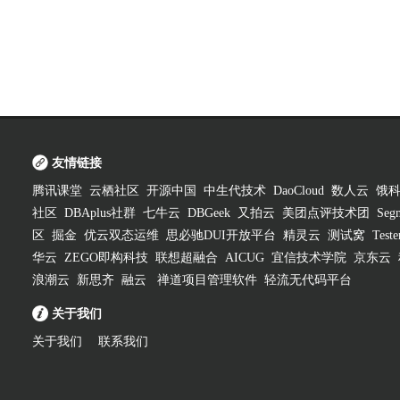
友情链接
腾讯课堂
云栖社区
开源中国
中生代技术
DaoCloud
数人云
饿
社区
DBAplus社群
七牛云
DBGeek
又拍云
美团点评技术团
Segm
区
掘金
优云双态运维
思必驰DUI开放平台
精灵云
测试窝
Test
华云
ZEGO即构科技
联想超融合
AICUG
宜信技术学院
京东云
浪潮云
新思齐
融云
禅道项目管理软件
轻流无代码平台
关于我们
关于我们
联系我们