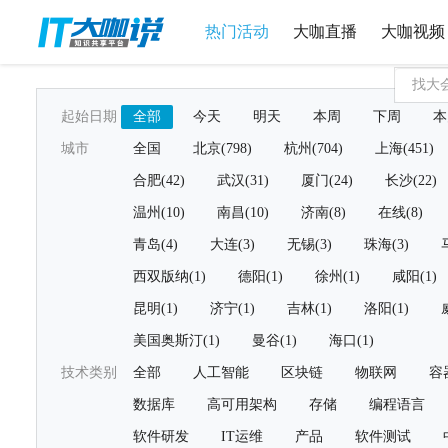
热门活动
大咖直播
大咖视频
起始日期
全部
今天
明天
本周
下周
本
城市
全国
北京(798)
杭州(704)
上海(451)
合肥(42)
武汉(31)
厦门(24)
长沙(22)
温州(10)
南昌(10)
济南(8)
在线(8)
青岛(4)
大连(3)
无锡(3)
珠海(3)
西双版纳(1)
德阳(1)
徐州(1)
咸阳(1)
昆明(1)
济宁(1)
吉林(1)
洛阳(1)
美国奥斯汀(1)
曼谷(1)
海口(1)
技术类别
全部
人工智能
区块链
物联网
容
数据库
高可用架构
存储
编程语言
软件研发
IT运维
产品
软件测试