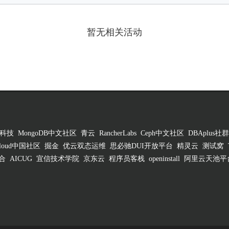
暂无相关活动
科技
MongoDB中文社区
青云
RancherLabs
Ceph中文社区
DBAplus社群
 Cloud中国社区
掘金
优云双态运维
思必驰DUI开放平台
精灵云
测试窝
合
AICUG
宜信技术学院
京东云
程序员客栈
openinstall
阿里云天池平