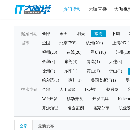
热门活动
大咖直播
大咖视
起始日期
全部
今天
明天
本周
下周
城市
全国
北京(798)
杭州(704)
上海(451)
福州(20)
在线(20)
重庆(18)
苏州(18
金华(4)
东莞(4)
青岛(4)
大连(3)
徐州(1)
咸阳(1)
黄山(1)
佛山(1)
哈尔滨(1)
惠州(1)
美国奥斯汀(1)
曼
技术类别
全部
人工智能
区块链
物联网
Web开发
移动开发
开发工具
Kubern
开源治理
名企案例
名家分享
职业
全部
最新发布