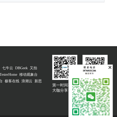
七牛云
DBGeek
又拍
TesterHome
移动观象台
台
极客在线
浪潮云
新思
第一时间获取
大咖说吐槽客服
大咖分享资讯