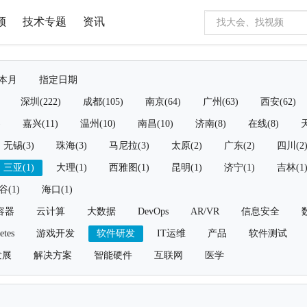
频
技术专题
资讯
本月
指定日期
深圳(222)
成都(105)
南京(64)
广州(63)
西安(62)
)
嘉兴(11)
温州(10)
南昌(10)
济南(8)
在线(8)
天
无锡(3)
珠海(3)
马尼拉(3)
太原(2)
广东(2)
四川(2
三亚(1)
大理(1)
西雅图(1)
昆明(1)
济宁(1)
吉林(1
谷(1)
海口(1)
容器
云计算
大数据
DevOps
AR/VR
信息安全
etes
游戏开发
软件研发
IT运维
产品
软件测试
发展
解决方案
智能硬件
互联网
医学