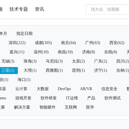
频
技术专题
资讯
本月
指定日期
深圳(222)
成都(105)
南京(64)
广州(63)
西安(62)
)
嘉兴(11)
温州(10)
南昌(10)
济南(8)
在线(8)
天
无锡(3)
珠海(3)
马尼拉(3)
太原(2)
广东(2)
四川(2
三亚(1)
大理(1)
西雅图(1)
昆明(1)
济宁(1)
吉林(1
谷(1)
海口(1)
容器
云计算
大数据
DevOps
AR/VR
信息安全
etes
游戏开发
软件研发
IT运维
产品
软件测试
发展
解决方案
智能硬件
互联网
医学