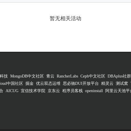
暂无相关活动
科技
MongoDB中文社区
青云
RancherLabs
Ceph中文社区
DBAplus社群
 Cloud中国社区
掘金
优云双态运维
思必驰DUI开放平台
精灵云
测试窝
合
AICUG
宜信技术学院
京东云
程序员客栈
openinstall
阿里云天池平