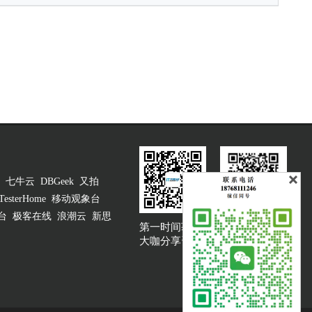
七牛云
DBGeek
又拍
TesterHome
移动观象台
台
极客在线
浪潮云
新思
第一时间获取
大咖说吐槽客服
大咖分享资讯