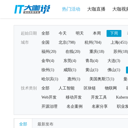
热门活动
大咖直播
大咖视
起始日期
全部
今天
明天
本周
下周
城市
全国
北京(798)
杭州(704)
上海(451)
福州(20)
在线(20)
重庆(18)
苏州(18
金华(4)
东莞(4)
青岛(4)
大连(3)
徐州(1)
咸阳(1)
黄山(1)
佛山(1)
哈尔滨(1)
惠州(1)
美国奥斯汀(1)
曼
技术类别
全部
人工智能
区块链
物联网
Web开发
移动开发
开发工具
Kubern
开源治理
名企案例
名家分享
职业
全部
最新发布