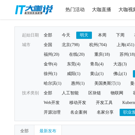
热门活动
大咖直播
大咖视
起始日期
全部
今天
明天
本周
下周
城市
全国
北京(798)
杭州(704)
上海(451)
福州(20)
在线(20)
重庆(18)
苏州(18
金华(4)
东莞(4)
青岛(4)
大连(3)
徐州(1)
咸阳(1)
黄山(1)
佛山(1)
哈尔滨(1)
惠州(1)
美国奥斯汀(1)
曼
技术类别
全部
人工智能
区块链
物联网
Web开发
移动开发
开发工具
Kubern
开源治理
名企案例
名家分享
职业
全部
最新发布