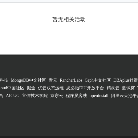
暂无相关活动
科技
MongoDB中文社区
青云
RancherLabs
Ceph中文社区
DBAplus社群
 Cloud中国社区
掘金
优云双态运维
思必驰DUI开放平台
精灵云
测试窝
合
AICUG
宜信技术学院
京东云
程序员客栈
openinstall
阿里云天池平