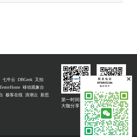
七牛云
DBGeek
又拍
TesterHome
移动观象台
台
极客在线
浪潮云
新思
第一时间获取
大咖说吐槽客服
大咖分享资讯