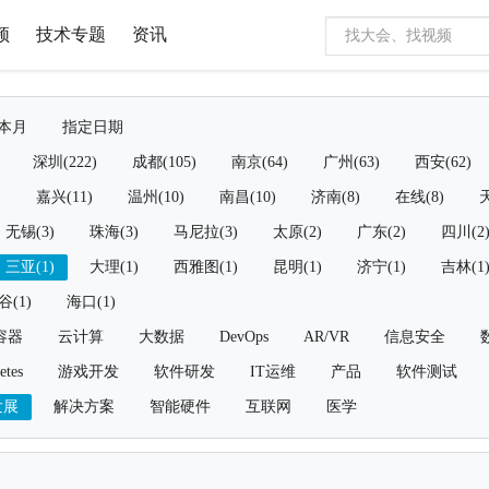
频
技术专题
资讯
本月
指定日期
深圳(222)
成都(105)
南京(64)
广州(63)
西安(62)
)
嘉兴(11)
温州(10)
南昌(10)
济南(8)
在线(8)
天
无锡(3)
珠海(3)
马尼拉(3)
太原(2)
广东(2)
四川(2
三亚(1)
大理(1)
西雅图(1)
昆明(1)
济宁(1)
吉林(1
谷(1)
海口(1)
容器
云计算
大数据
DevOps
AR/VR
信息安全
etes
游戏开发
软件研发
IT运维
产品
软件测试
发展
解决方案
智能硬件
互联网
医学