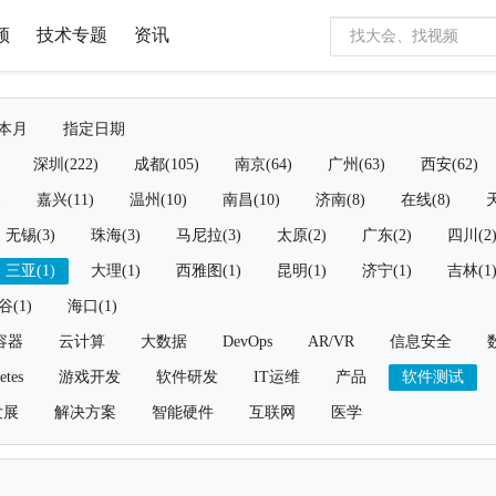
频
技术专题
资讯
本月
指定日期
深圳(222)
成都(105)
南京(64)
广州(63)
西安(62)
)
嘉兴(11)
温州(10)
南昌(10)
济南(8)
在线(8)
天
无锡(3)
珠海(3)
马尼拉(3)
太原(2)
广东(2)
四川(2
三亚(1)
大理(1)
西雅图(1)
昆明(1)
济宁(1)
吉林(1
谷(1)
海口(1)
容器
云计算
大数据
DevOps
AR/VR
信息安全
etes
游戏开发
软件研发
IT运维
产品
软件测试
发展
解决方案
智能硬件
互联网
医学