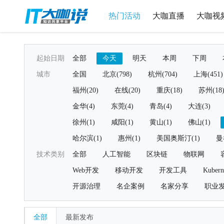
热门活动
大咖直播
大咖视
起始日期
全部
今天
明天
本周
下周
城市
全国
北京(798)
杭州(704)
上海(451)
福州(20)
在线(20)
重庆(18)
苏州(18
金华(4)
东莞(4)
青岛(4)
大连(3)
徐州(1)
咸阳(1)
黄山(1)
佛山(1)
哈尔滨(1)
惠州(1)
美国奥斯汀(1)
曼
技术类别
全部
人工智能
区块链
物联网
Web开发
移动开发
开发工具
Kubern
开源治理
名企案例
名家分享
职业
全部
最新发布