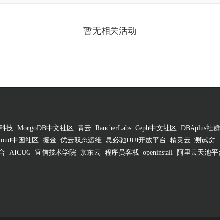
暂无相关活动
科技
MongoDB中文社区
青云
RancherLabs
Ceph中文社区
DBAplus社群
 Cloud中国社区
掘金
优云双态运维
思必驰DUI开放平台
精灵云
测试窝
合
AICUG
宜信技术学院
京东云
程序员客栈
openinstall
阿里云天池平