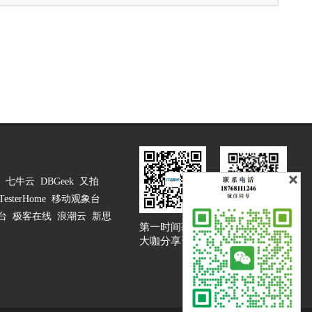
七牛云
DBGeek
又拍
TesterHome
移动观象台
台
极客在线
浪潮云
新思
第一时间获取
大咖说吐槽客服
大咖分享资讯