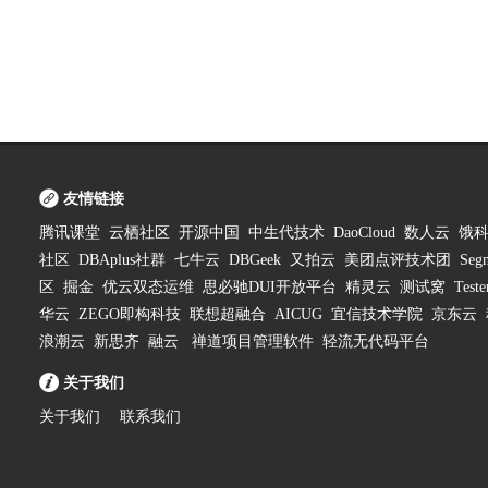
友情链接
腾讯课堂
云栖社区
开源中国
中生代技术
DaoCloud
数人云
饿
社区
DBAplus社群
七牛云
DBGeek
又拍云
美团点评技术团
Segm
区
掘金
优云双态运维
思必驰DUI开放平台
精灵云
测试窝
Test
华云
ZEGO即构科技
联想超融合
AICUG
宜信技术学院
京东云
浪潮云
新思齐
融云
禅道项目管理软件
轻流无代码平台
关于我们
关于我们
联系我们