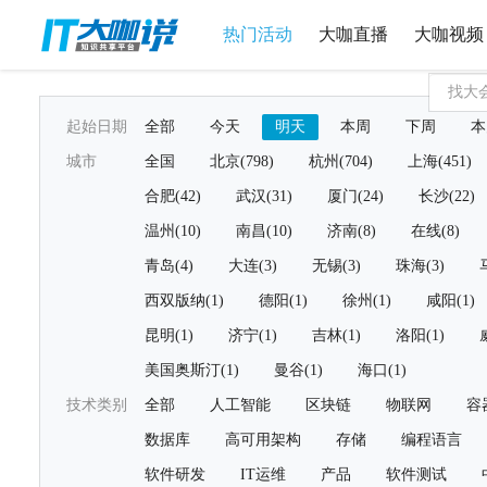
热门活动
大咖直播
大咖视频
起始日期
全部
今天
明天
本周
下周
本
城市
全国
北京(798)
杭州(704)
上海(451)
合肥(42)
武汉(31)
厦门(24)
长沙(22)
温州(10)
南昌(10)
济南(8)
在线(8)
青岛(4)
大连(3)
无锡(3)
珠海(3)
西双版纳(1)
德阳(1)
徐州(1)
咸阳(1)
昆明(1)
济宁(1)
吉林(1)
洛阳(1)
美国奥斯汀(1)
曼谷(1)
海口(1)
技术类别
全部
人工智能
区块链
物联网
容
数据库
高可用架构
存储
编程语言
软件研发
IT运维
产品
软件测试