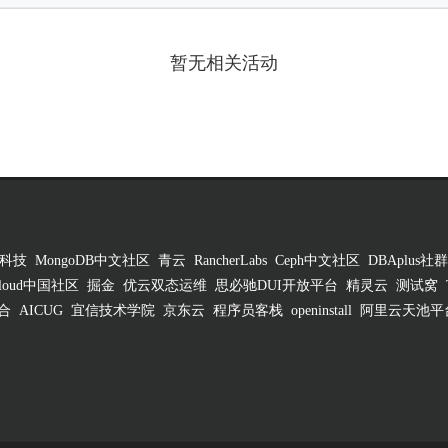
暂无相关活动
科技
MongoDB中文社区
青云
RancherLabs
Ceph中文社区
DBAplus社群
 Cloud中国社区
掘金
优云双态运维
思必驰DUI开放平台
精灵云
测试窝
合
AICUG
宜信技术学院
京东云
程序员客栈
openinstall
阿里云天池平