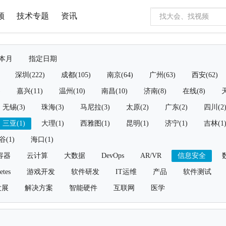
频
技术专题
资讯
本月
指定日期
深圳(222)
成都(105)
南京(64)
广州(63)
西安(62)
)
嘉兴(11)
温州(10)
南昌(10)
济南(8)
在线(8)
天
无锡(3)
珠海(3)
马尼拉(3)
太原(2)
广东(2)
四川(2
三亚(1)
大理(1)
西雅图(1)
昆明(1)
济宁(1)
吉林(1
谷(1)
海口(1)
容器
云计算
大数据
DevOps
AR/VR
信息安全
etes
游戏开发
软件研发
IT运维
产品
软件测试
发展
解决方案
智能硬件
互联网
医学