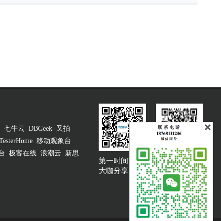
七牛云
DBGeek
又拍
TesterHome
移动观象台
台
极客在线
浪潮云
新思
第一时间获取
大咖说吐槽客服
大咖分享资讯