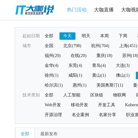
热门活动
大咖直播
大咖视
起始日期
全部
今天
明天
本周
下周
城市
全国
北京(798)
杭州(704)
上海(451)
福州(20)
在线(20)
重庆(18)
苏州(18
金华(4)
东莞(4)
青岛(4)
大连(3)
徐州(1)
咸阳(1)
黄山(1)
佛山(1)
哈尔滨(1)
惠州(1)
美国奥斯汀(1)
曼
技术类别
全部
人工智能
区块链
物联网
Web开发
移动开发
开发工具
Kubern
开源治理
名企案例
名家分享
职业
全部
最新发布