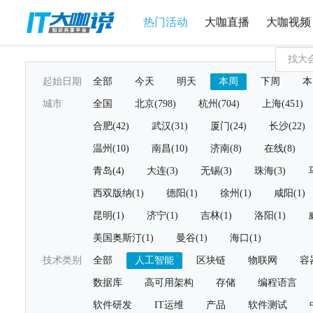
热门活动
大咖直播
大咖视频
起始日期
全部
今天
明天
本周
下周
本
城市
全国
北京(798)
杭州(704)
上海(451)
合肥(42)
武汉(31)
厦门(24)
长沙(22)
温州(10)
南昌(10)
济南(8)
在线(8)
青岛(4)
大连(3)
无锡(3)
珠海(3)
西双版纳(1)
德阳(1)
徐州(1)
咸阳(1)
昆明(1)
济宁(1)
吉林(1)
洛阳(1)
美国奥斯汀(1)
曼谷(1)
海口(1)
技术类别
全部
人工智能
区块链
物联网
容
数据库
高可用架构
存储
编程语言
软件研发
IT运维
产品
软件测试