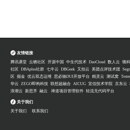
友情链接
腾讯课堂
云栖社区
开源中国
中生代技术
DaoCloud
数人云
饿
社区
DBAplus社群
七牛云
DBGeek
又拍云
美团点评技术团
Segm
区
掘金
优云双态运维
思必驰DUI开放平台
精灵云
测试窝
Test
华云
ZEGO即构科技
联想超融合
AICUG
宜信技术学院
京东云
浪潮云
新思齐
融云
禅道项目管理软件
轻流无代码平台
关于我们
关于我们
联系我们