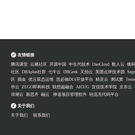
友情链接
腾讯课堂
云栖社区
开源中国
中生代技术
DaoCloud
数人云
饿
社区
DBAplus社群
七牛云
DBGeek
又拍云
美团点评技术团
Segm
区
掘金
优云双态运维
思必驰DUI开放平台
精灵云
测试窝
Test
华云
ZEGO即构科技
联想超融合
AICUG
宜信技术学院
京东云
浪潮云
新思齐
融云
禅道项目管理软件
轻流无代码平台
关于我们
关于我们
联系我们