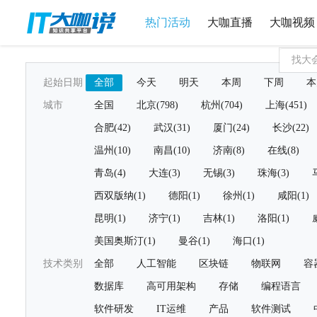
热门活动
大咖直播
大咖视频
起始日期
全部
今天
明天
本周
下周
本
城市
全国
北京(798)
杭州(704)
上海(451)
合肥(42)
武汉(31)
厦门(24)
长沙(22)
温州(10)
南昌(10)
济南(8)
在线(8)
青岛(4)
大连(3)
无锡(3)
珠海(3)
西双版纳(1)
德阳(1)
徐州(1)
咸阳(1)
昆明(1)
济宁(1)
吉林(1)
洛阳(1)
美国奥斯汀(1)
曼谷(1)
海口(1)
技术类别
全部
人工智能
区块链
物联网
容
数据库
高可用架构
存储
编程语言
软件研发
IT运维
产品
软件测试