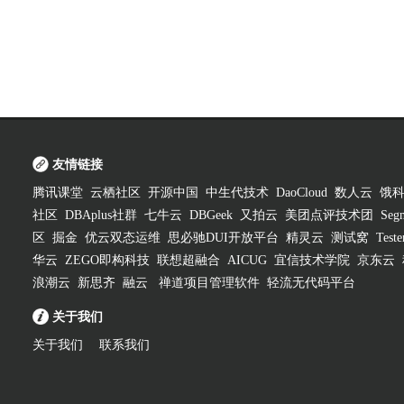
友情链接
腾讯课堂
云栖社区
开源中国
中生代技术
DaoCloud
数人云
饿
社区
DBAplus社群
七牛云
DBGeek
又拍云
美团点评技术团
Segm
区
掘金
优云双态运维
思必驰DUI开放平台
精灵云
测试窝
Test
华云
ZEGO即构科技
联想超融合
AICUG
宜信技术学院
京东云
浪潮云
新思齐
融云
禅道项目管理软件
轻流无代码平台
关于我们
关于我们
联系我们