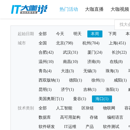
热门活动
大咖直播
大咖视频
起始日期
全部
今天
明天
本周
下周
本
城市
全国
北京(798)
杭州(704)
上海(451)
合肥(42)
武汉(31)
厦门(24)
长沙(22)
温州(10)
南昌(10)
济南(8)
在线(8)
青岛(4)
大连(3)
无锡(3)
珠海(3)
西双版纳(1)
德阳(1)
徐州(1)
咸阳(1)
昆明(1)
济宁(1)
吉林(1)
洛阳(1)
美国奥斯汀(1)
曼谷(1)
海口(1)
技术类别
全部
人工智能
区块链
物联网
容
数据库
高可用架构
存储
编程语言
软件研发
IT运维
产品
软件测试