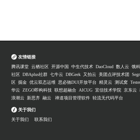
友情链接
腾讯课堂
云栖社区
开源中国
中生代技术
DaoCloud
数人云
饿
社区
DBAplus社群
七牛云
DBGeek
又拍云
美团点评技术团
Segm
区
掘金
优云双态运维
思必驰DUI开放平台
精灵云
测试窝
Test
华云
ZEGO即构科技
联想超融合
AICUG
宜信技术学院
京东云
浪潮云
新思齐
融云
禅道项目管理软件
轻流无代码平台
关于我们
关于我们
联系我们