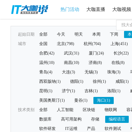
热门活动
大咖直播
大咖视频
起始日期
全部
今天
明天
本周
下周
本
城市
全国
北京(798)
杭州(704)
上海(451)
合肥(42)
武汉(31)
厦门(24)
长沙(22)
温州(10)
南昌(10)
济南(8)
在线(8)
青岛(4)
大连(3)
无锡(3)
珠海(3)
西双版纳(1)
德阳(1)
徐州(1)
咸阳(1)
昆明(1)
济宁(1)
吉林(1)
洛阳(1)
美国奥斯汀(1)
曼谷(1)
海口(1)
技术类别
全部
人工智能
区块链
物联网
容
数据库
高可用架构
存储
编程语言
软件研发
IT运维
产品
软件测试