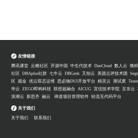
友情链接
腾讯课堂
云栖社区
开源中国
中生代技术
DaoCloud
数人云
饿
社区
DBAplus社群
七牛云
DBGeek
又拍云
美团点评技术团
Segm
区
掘金
优云双态运维
思必驰DUI开放平台
精灵云
测试窝
Test
华云
ZEGO即构科技
联想超融合
AICUG
宜信技术学院
京东云
浪潮云
新思齐
融云
禅道项目管理软件
轻流无代码平台
关于我们
关于我们
联系我们