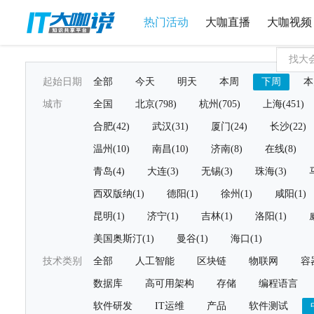
热门活动
大咖直播
大咖视频
起始日期
全部
今天
明天
本周
下周
本
城市
全国
北京(798)
杭州(705)
上海(451)
合肥(42)
武汉(31)
厦门(24)
长沙(22)
温州(10)
南昌(10)
济南(8)
在线(8)
青岛(4)
大连(3)
无锡(3)
珠海(3)
西双版纳(1)
德阳(1)
徐州(1)
咸阳(1)
昆明(1)
济宁(1)
吉林(1)
洛阳(1)
美国奥斯汀(1)
曼谷(1)
海口(1)
技术类别
全部
人工智能
区块链
物联网
容
数据库
高可用架构
存储
编程语言
软件研发
IT运维
产品
软件测试