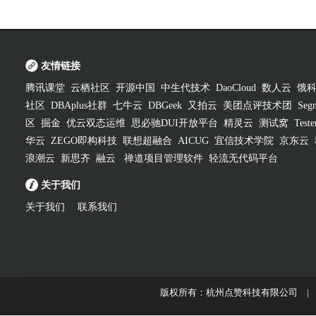
友情链接
腾讯课堂
云栖社区
开源中国
中生代技术
DaoCloud
数人云
饿
社区
DBAplus社群
七牛云
DBGeek
又拍云
美团点评技术团
Segm
区
掘金
优云双态运维
思必驰DUI开放平台
精灵云
测试窝
Test
华云
ZEGO即构科技
联想超融合
AICUG
宜信技术学院
京东云
浪潮云
新思齐
融云
禅道项目管理软件
轻流无代码平台
关于我们
关于我们
联系我们
版权所有：杭州点赞科技有限公司 