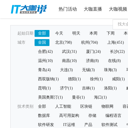
热门活动
大咖直播
大咖视频
起始日期
全部
今天
明天
本周
下周
本
城市
全国
北京(798)
杭州(704)
上海(451)
合肥(42)
武汉(31)
厦门(24)
长沙(22)
温州(10)
南昌(10)
济南(8)
在线(8)
青岛(4)
大连(3)
无锡(3)
珠海(3)
西双版纳(1)
德阳(1)
徐州(1)
咸阳(1)
昆明(1)
济宁(1)
吉林(1)
洛阳(1)
美国奥斯汀(1)
曼谷(1)
海口(1)
技术类别
全部
人工智能
区块链
物联网
容
数据库
高可用架构
存储
编程语言
软件研发
IT运维
产品
软件测试