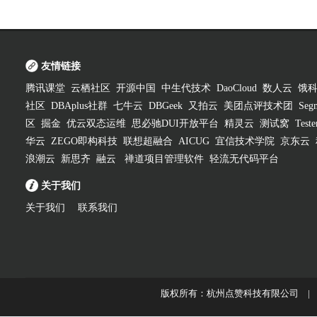
友情链接
腾讯课堂
云栖社区
开源中国
中生代技术
DaoCloud
数人云
饿
社区
DBAplus社群
七牛云
DBGeek
又拍云
美团点评技术团
Segm
区
掘金
优云双态运维
思必驰DUI开放平台
精灵云
测试窝
Test
华云
ZEGO即构科技
联想超融合
AICUG
宜信技术学院
京东云
浪潮云
新思齐
融云
禅道项目管理软件
轻流无代码平台
关于我们
关于我们
联系我们
版权所有：杭州点赞科技有限公司 