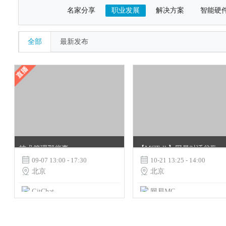
名家分享
职业发展
解决方案
智能硬
全部
最新发布
技术管理那些事
【MCTalk】网易对话谷歌: 塑造顶尖工程师团队

09-07 13:00 - 17:30

10-21 13:25 - 14:00

北京

北京
GitChat
网易MC