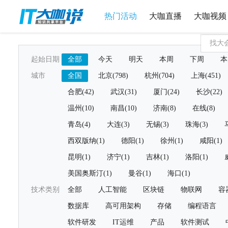
热门活动
大咖直播
大咖视频
起始日期
全部
今天
明天
本周
下周
本
城市
全国
北京(798)
杭州(704)
上海(451)
合肥(42)
武汉(31)
厦门(24)
长沙(22)
温州(10)
南昌(10)
济南(8)
在线(8)
青岛(4)
大连(3)
无锡(3)
珠海(3)
西双版纳(1)
德阳(1)
徐州(1)
咸阳(1)
昆明(1)
济宁(1)
吉林(1)
洛阳(1)
美国奥斯汀(1)
曼谷(1)
海口(1)
技术类别
全部
人工智能
区块链
物联网
容
数据库
高可用架构
存储
编程语言
软件研发
IT运维
产品
软件测试