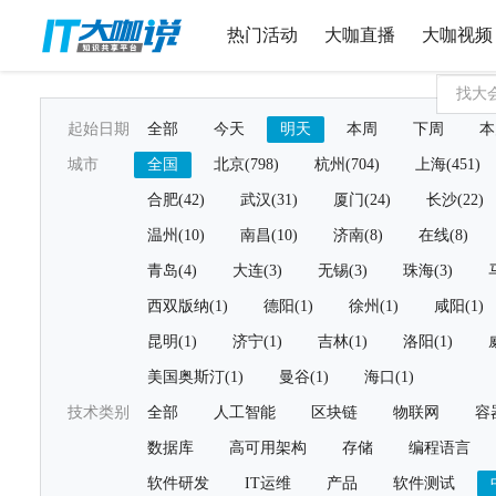
热门活动
大咖直播
大咖视频
起始日期
全部
今天
明天
本周
下周
本
城市
全国
北京(798)
杭州(704)
上海(451)
合肥(42)
武汉(31)
厦门(24)
长沙(22)
温州(10)
南昌(10)
济南(8)
在线(8)
青岛(4)
大连(3)
无锡(3)
珠海(3)
西双版纳(1)
德阳(1)
徐州(1)
咸阳(1)
昆明(1)
济宁(1)
吉林(1)
洛阳(1)
美国奥斯汀(1)
曼谷(1)
海口(1)
技术类别
全部
人工智能
区块链
物联网
容
数据库
高可用架构
存储
编程语言
软件研发
IT运维
产品
软件测试