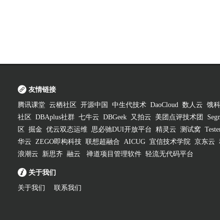
友情链接
腾讯课堂
云栖社区
开源中国
中生代技术
DaoCloud
数人云
饿
社区
DBAplus社群
七牛云
DBGeek
又拍云
美团点评技术团
Segm
区
掘金
优云双态运维
思必驰DUI开放平台
精灵云
测试窝
Test
华云
ZEGO即构科技
联想超融合
AICUG
宜信技术学院
京东云
浪潮云
新思齐
融云
禅道项目管理软件
轻流无代码平台
关于我们
关于我们
联系我们